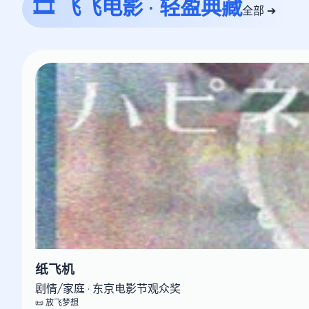
🎞️ 飞飞电影 · 轻盈典藏
全部 ➔
纸飞机
剧情/家庭 · 东京电影节观众奖
📜 放飞梦想