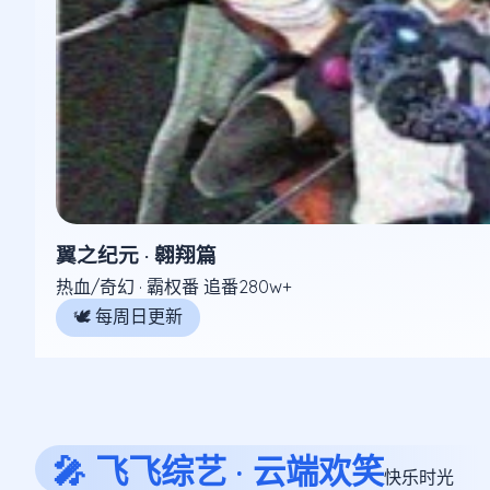
翼之纪元 · 翱翔篇
热血/奇幻 · 霸权番 追番280w+
🕊️ 每周日更新
🎤 飞飞综艺 · 云端欢笑
快乐时光