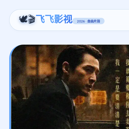
🕊️🎬
飞飞影视
2026 · 自由片羽