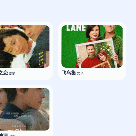
之恋
飞鸟集
爱情
文艺
破浪