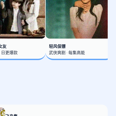
女友
轻风保镖
· 日更爆款
武侠爽剧 · 每集高能