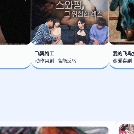
飞翼特工
我的飞鸟
动作爽剧 · 高能反转
恋爱喜剧 