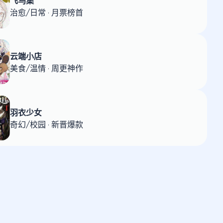
飞鸟集
治愈/日常 · 月票榜首
云端小店
美食/温情 · 周更神作
羽衣少女
奇幻/校园 · 新晋爆款