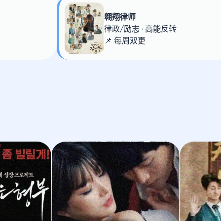
翱翔律师
律政/励志 · 高能反转
📌 每周双更