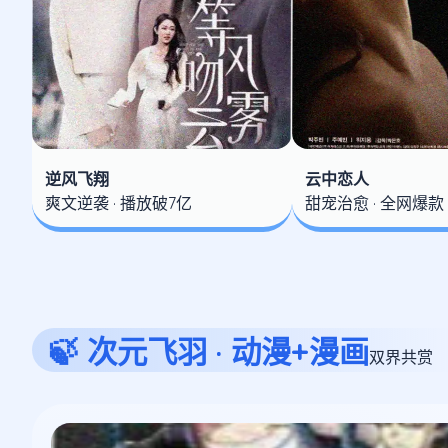
逆风飞翔
云中恋人
爽文逆袭 · 播放破7亿
甜宠治愈 · 全网爆款
🍃 次元飞羽 · 动漫+漫画
双界共赏