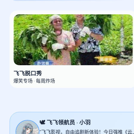
飞飞脱口秀
爆笑专场 · 每周炸场
🕊️ 飞飞领航员 · 小羽
“飞飞影视，自由追剧新体验！今日强推《云上