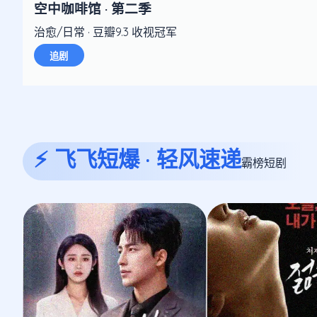
空中咖啡馆 · 第二季
治愈/日常 · 豆瓣9.3 收视冠军
追剧
⚡ 飞飞短爆 · 轻风速递
霸榜短剧