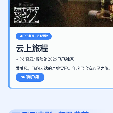
🕊️ 飞飞首发 · 治愈冒险
云上旅程
⭐ 9.6 奇幻/冒险
🎬 2026 飞飞独家
乘着风，飞向云端的奇妙冒险。年度最治愈心灵之旅。
🕊️ 即刻飞翔