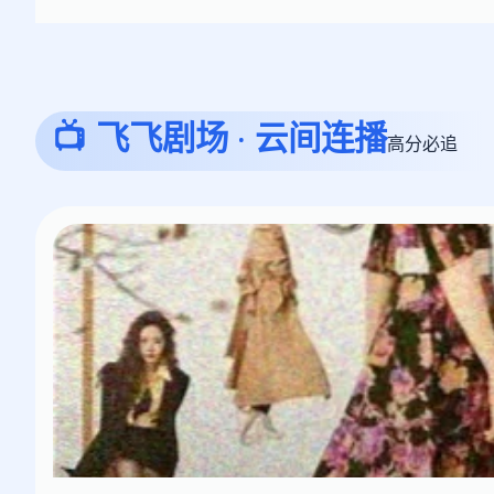
📺 飞飞剧场 · 云间连播
高分必追